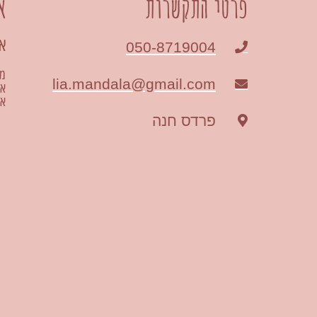
פרטי התקשרות
א
אנ
050-8719004
מט
lia.mandala@gmail.com
אמ
או
פרדס חנה