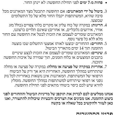
פחות מ-7 ימים
לפני תחילת החופשה: לא יינתן החזר.
ביטול על ידי המארגנים
:
אם החופשה תתבטל מצד המארגנים מכל
סיבה שהיא, המשתתפות יקבלו החזר מלא של כל התשלומים
שבוצעו.
חריגות
:
במקרה של כוח עליון או מקרים בלתי צפויים (כולל מזג
אוויר, אירועים גלובליים, או אחרים) שאינם תלויים ברצוננו,
המארגנים שומרים לעצמם את הזכות לבטל את החופשה עם החזר
מלא ללא כל פיצוי נוסף.
החזרים
:
ההחזרים יבוצעו לאותו אמצעי התשלום שבו בוצעה
ההזמנה תוך 14 ימים מתאריך הביטול.
שינויים
:
המארגנים שומרים לעצמם את הזכות לבצע שינויים
בתכנים המוצעים או בלוח הזמנים, תוך שמירה על איכות החופשה
ותוכנה.
אחריות במקרה של פציעה או מחלה
:
במקרה של פציעה או מחלה
שתתרחש במהלך החופשה, האחריות היא אך ורק על הביטוח
הרפואי של המשתתפת. המארגנות אינן נושאות באחריות לכל נזק
גופני או רפואי שיתרחש למשתתפות במהלך החופשה. מומלץ
לוודא שיש לכם כיסוי ביטוחי מתאים לפני תחילת החופשה.
אנחנו ממליצים לכם לבדוק את תוקפן של מדיניות הביטול וההחזרים לפני
ביצוע ההזמנה. אנו מבינים את הצרכים והבעיות שיכולות להתעורר, ואנו
כאן לעזור ולהקשיב בכל שאלה או בקשה
פרטי התקשרות