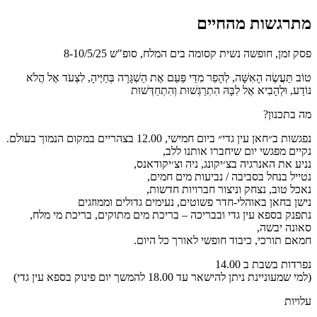
מתרגשות מהחיים
פסק זמן, חופשה נשית קסומה בים המלח, סופ"ש 8-10/5/25
טוֹב תַּעֲשֶׂה הָאִשָּׁה, לְהָפֵר מִדֵּי פַּעַם אֶת הַשְׁגָּרָה בְּחַיֶּיהָ, לִצְעֹד אֶל הֲלֹא
נוֹדַע, וּלְהָבִיא אֶל לִבָּהּ הִתְרַגְּשׁוּת וְהִתְחַדְּשׁוּת
מה בתכנון?
נפגשות ב״חאן עין גדי״ ביום חמישי, 12.00 בצהריים במקום הנמוך בעולם.
נקיים מפגשי יום שיחברו אותנו ללב,
נניע את האנרגיה בצ׳יקונג, ניה וצ׳יקודאנס,
נטייל בנחל בסביבה / נביעות מים חמים,
נאכל טוב, נצחק וניצור חברויות חדשות,
נישן בחאן באוהלי-חדר פשוטים, נעימים גדולים וממוזגים
נתפנק בספא עין גדי ובבריכה – בריכת מים מתוקים, בריכת מי מלח,
סאונה יבשה,
חמאם תורכי, כיבוד חופשי לאורך כל היום.
נפרדות בשבת ב 14.00
(למי שמעוניינת ניתן להישאר עד 18.00 להמשך יום פינוק בספא עין גדי)
עלויות