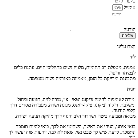
טלפון
אימייל
הודעה
שליחה
קצת עלינו
ליה
אמנית, מטפלת רב תחומית, מלווה נשים בתהליכי חיים, נותנת כלים
לצמיחה וריפוי.
מתבוננת ומדייקת כל הזמן, מאמינה באנרגיה נשית מעצימה.
חגית
מורה לאומניות לחימה צ'יקונג וטאי –צ'י, מורה לניה, תנועה ומחול.
משלבת ריקוד וציקונג: ציקו-דאנס, מנגנת ושרה, מעבירה מסרים דרך
קלפי תודעה.
מביאה ומביעה ביטוי ושחרור הלב והגוף דרך מוזיקה תנועה ויצירה.
בואי איתנו, הניחי את ראשך, השקיטי את לבך, בואי להיות תומכת
ונתמכת, לדעת שיש לך שבט נשי, שאת לא לבד, יודעות שזה יעשה לך
טוב….