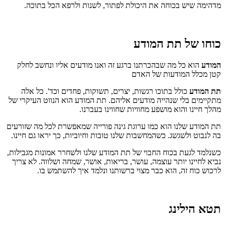
מדהימה שיש בכוחה את היכולת לפתור, לשנות ולרפא הכל בתוכה.
כוחו של תת המודע
המודע
הוא כל מה שבהכרתנו ברגע זה ואנו מודעים אליו ונחשב לחלק
קטן מכלל המודעות של האדם
תת המודע
כולל בתוכו רגשות, יצרים, תשוקות, פחדים וכד'. כל אלה
מתקיימים בלי שנהייה מודעים אליהם. תת המודע הוא הנווט העיקרי של
מהלך חיינו והוא מושפע מחוויות שחווינו בעברנו.
תת המודע שלנו הוא כמו ערוגת גינה פורייה שמאפשרת לכל מה שזורעים
בה לנבוט ולשגשג. כשהמחשבות שלנו טובות וחיוביות, כך יראו גם חיינו.
כשנלמד לגעת בכוח החבוי של תת המודע שלנו ולשחרר אמונות מגבילות,
נביא לחיינו יותר עוצמה, עושר, בריאות, אושר, שמחה ושלווה. לא צריך
לרכוש כוח זה, הוא כבר מצוי ברשותנו ונלמד איך להשתמש בו.
תטא הילינג