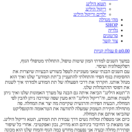
תטא הילינג
ריקול הילינג
ילדים וריקול הילינג
מהי מנדלה
SHOP
גלריה
סרטונים
צור קשר
0.00
₪
0
עגלת קניות
במשך השנים למדתי המון שיטות טיפול, התחלתי מטיפולי הגוף,
רפלקסולוגיה ועיסוי.
עם השנים הבנתי שאני מעוניינת לטפל בשורש הבעיות שיוצרות את
החסימות בגוף הפיזי והתחלתי להתעניין ב"תת המודע" שלנו ואיך הוא
מנהל אותנו. חקרתי את דרכי הפעולה של תת המודע ולמדתי איך לשנות
את דפוסי ההתנהלות שלנו.
ה"תטא הילינג" הביאה איתה גם הבנה על מערך האמונות שלנו ואיך ניתן
לשנות אותם, וה"ריקול הילינג" היא מעין שפה שדרכה ניתן להבין לפי
המחלה, הבעיה הפיזית והרגשית שקיימת מה יצר את המחלה. פה
מתחילה חקירת העומק שמעלה לתודעה את הטראומה והקונפליקט
שהביאו איתם את המחלה.
כיום אני מטפלת ומלווה נשים דרך עבודת תת המודע, תטא וריקול הילינג.
אני מוצאת כי החיבור ביניהם הוא מדויק, נכון ואפקטיבי. אחרי כל שיפור
ופתירת מחלה ובעיה אני נפעמת מחדש כמה הגוף והמוח שלנו הוא מכונה