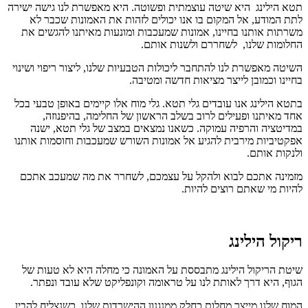
תטא הילינג היא שיטה עוצמתית ופשוטה. היא מאפשרת לנו גישה ישירה
לתת המודע, אל המקום בו אנו יכולים לזהות את האמונות שכבר לא
משרתות אותנו בחיינו, אמונות שמעכבות ומונעות מאיתנו להגשים את
החלומות שלנו, לשחררם ולשנות אותם.
השיטה מאפשרת לנו להתחבר ליכולות הטבעיות שלנו, ליצור ריפוי ושינוי
בחיינו וכמובן לייצר מציאות חדשה ומטיבה.
בתטא הילינג אנו עובדים גלי תטא. גלי מוח אלו קיימים באופן טבעי בכל
אחד מאיתנו ופעילים לרוב בשלב הראשון של החלימה, בהיפנוזה,
במדיטציה והרפיה עמוקה. כשאנו נמצאים במצב של גלי תטא, ישנה
אפקטיביות מירבית להגיע אל אמונות השורש שמעכבות וחוסמות אותנו
ולנקות אותם.
מזמינה אתכם לבוא ולהקל על עצמכם, לשחרר את מה שמעכב אתכם
להיות מי שאתם רוצים להיות.
ריקול הילינג
שיטת הריקול הילינג מתבססת על האמונה כי מחלה היא לא טעות של
הגוף, היא דרך לאותת לנו על טראומה וקונפליקט שלא עובד ונפתר.
המוח שלנו מייצר מחלות כחלק ממנגנון ההישרדות שלנו. כשנצליח להבין